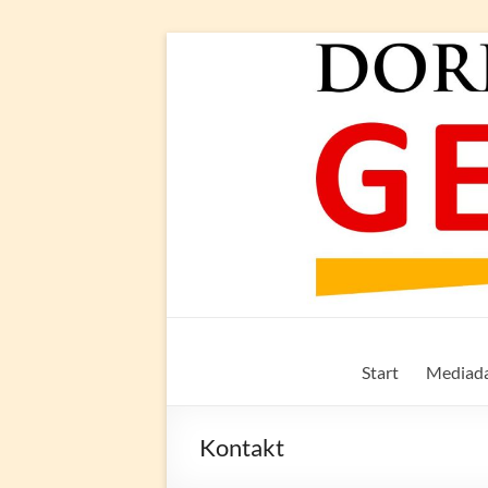
Zum
Inhalt
springen
Dorf-
Start
Mediad
Geflüster
Bönningstedt
Kontakt