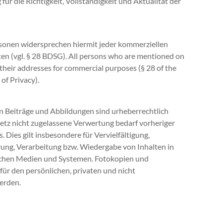
ür die Richtigkeit, Vollständigkeit und Aktualität der
rsonen widersprechen hiermit jeder kommerziellen
n (vgl. § 28 BDSG). All persons who are mentioned on
 their addresses for commercial purposes (§ 28 of the
of Privacy).
en Beiträge und Abbildungen sind urheberrechtlich
etz nicht zugelassene Verwertung bedarf vorheriger
 Dies gilt insbesondere für Vervielfältigung,
rung, Verarbeitung bzw. Wiedergabe von Inhalten in
chen Medien und Systemen. Fotokopien und
ür den persönlichen, privaten und nicht
erden.