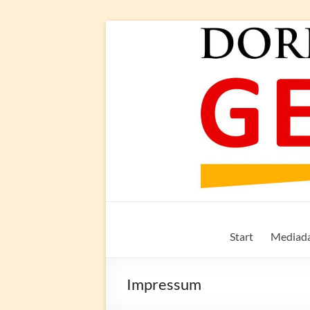
Zum
Inhalt
springen
Dorf-
Start
Mediad
Geflüster
Bönningstedt
Impressum