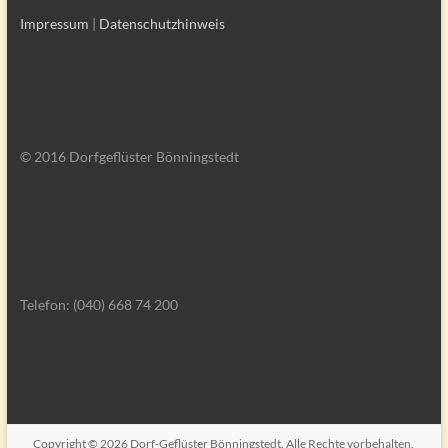
Impressum
|
Datenschutzhinweis
© 2016 Dorfgeflüster Bönningstedt
Telefon: (040) 668 74 200
Copyright © 2026
Dorf-Geflüster Bönningstedt
. Alle Rechte vorbehalten.