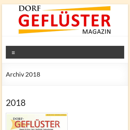
Zum
Inhalt
springen
Dorf-
Menü
Geflüster
Bönningstedt
Archiv 2018
2018